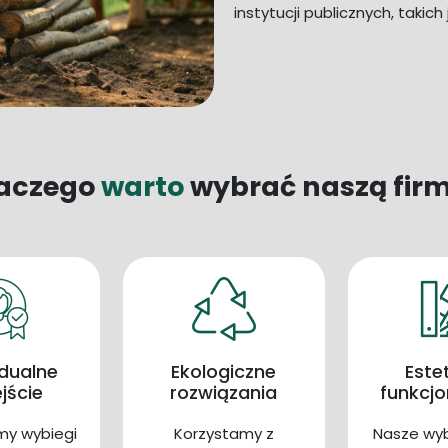
instytucji publicznych, takich
aczego
warto
wybrać naszą fir
dualne
Ekologiczne
Este
jście
rozwiązania
funkcj
my wybiegi
Korzystamy z
Nasze wyb