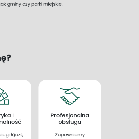
 jak gminy czy parki miejskie.
mę?
tyka i
Profesjonalna
onalność
obsługa
iegi łączą
Zapewniamy