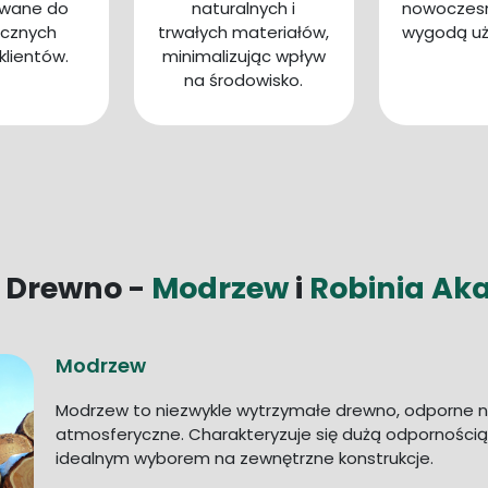
wane do
naturalnych i
nowoczesn
icznych
trwałych materiałów,
wygodą uż
klientów.
minimalizując wpływ
na środowisko.
 Drewno -
Modrzew
i
Robinia Ak
Modrzew
Modrzew to niezwykle wytrzymałe drewno, odporne na
atmosferyczne. Charakteryzuje się dużą odpornością na
idealnym wyborem na zewnętrzne konstrukcje.