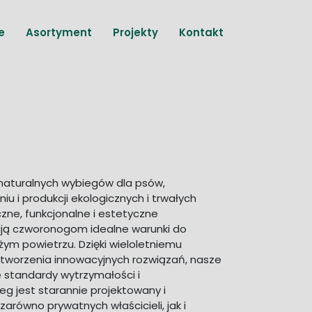
e
Asortyment
Projekty
Kontakt
naturalnych wybiegów dla psów,
niu i produkcji ekologicznych i trwałych
ne, funkcjonalne i estetyczne
ają czworonogom idealne warunki do
żym powietrzu. Dzięki wieloletniemu
 tworzenia innowacyjnych rozwiązań, nasze
e standardy wytrzymałości i
g jest starannie projektowany i
równo prywatnych właścicieli, jak i